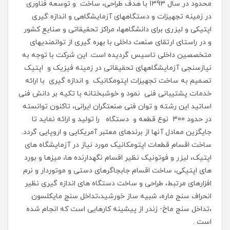
محدود در سال 1393 با هدف طراحی، ساخت و توسعه فناوری
در زمینه تجهیزات و دستگاههای آزمایشگاهی و اندازه گیری
اپتیکی و لیزری برای دانشگاهها، مراکز تحقیقاتی و صنایع کشور
و در راستای ارتقای صنعت داخلی با بهره گیری از توانمندیهای
متخصصین داخلی تاسیس گردیده است. این شرکت با توجه به
نیازسنجی آزمایشگاههای تحقیقاتی در زمینه فیزیک و اپتیک
تصمیم به ساخت تجهیزات اپتومکانیک و اندازه گیری با ارائه
خدمات پشتیبانی فنی نمود و خوشبختانه با تکیه بر دانش فنی
اساتید این رشته و توان فنی صنعتگران ایرانی، تاکنون توانسته
در حدود 300 نوع قطعه و دستگاه را تولید و ارائه نماید تا
جایگزین معادل آنها از برندهای معتبر آمریکایی و اروپایی گردد.
ساخت اقسام قطعات اپتومکانیک مورد نیاز در آزمایشگاه های
اپتیک، لیزر و فوتونیک نظیر اقسام نگهدارنده ها، میزها و بورد
های اپتیکی، ساخت اقسام جابجاگرهای دستی و موتوردار و نرم
افزارهای مرتبط، طراحی و ساخت دستگاه های اندازه گیری نظیر
انحراف سنج ماره، شبیه ساز خورشید،تداخل سنج مایکلسون
،تداخل سنج ماخ- زندر از پیشینه کارهایی است که انجام شده
است .