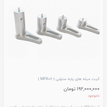
کیت میله های پایه ستونی ( MFK06 )
192,000,000 تومان
ناموجود
کیتMFK06 از سری کیت‏ های اپتومکانیک شامل 100 محصول پر کاربرد