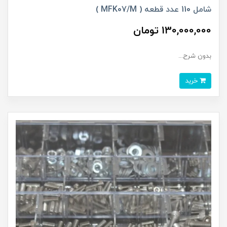
شامل 110 عدد قطعه ( MFK07/M )
130,000,000 تومان
بدون شرح...
خرید