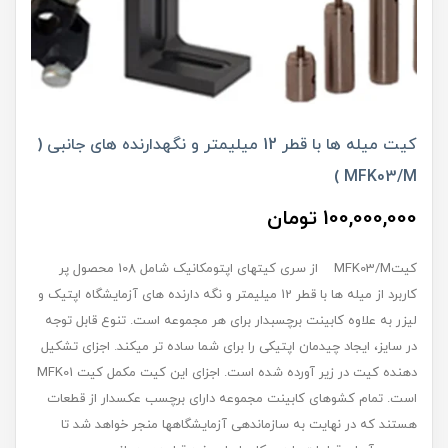
کیت میله ها با قطر 12 میلیمتر و نگهدارنده های جانبی (
MFK03/M )
100,000,000 تومان
کیتMFK03/M از سری کیت‏های اپتومکانیک شامل 108 محصول پر
کاربرد از میله ‏ها با قطر 12 میلیمتر و نگه ‏دارنده ‏های آزمایشگاه اپتیک و
لیزر به علاوه کابینت برچسب‏دار برای هر مجموعه است. تنوع قابل توجه
در سایز، ایجاد چیدمان اپتیکی را برای شما ساده ‏تر می‏کند. اجزای تشکیل‏
دهنده کیت در زیر آورده شده است. اجزای این کیت مکمل کیت MFK01
است. تمام کشوهای کابینت مجموعه دارای برچسب عکس‏دار از قطعات
هستند که در نهایت به سازماندهی آزمایشگاه‏ها منجر خواهد شد تا