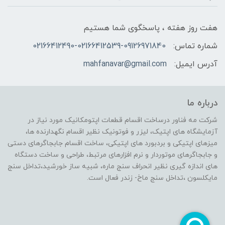
هفت روز هفته ، پاسخگوی شما هستیم
شماره تماس:
02166412490-02166412539-09126971840
آدرس ایمیل:
mahfanavar@gmail.com
درباره ما
شرکت مه فناور درساخت اقسام قطعات اپتومکانیک مورد نیاز در
آزمایشگاه های اپتیک، لیزر و فوتونیک نظیر اقسام نگهدارنده ها،
میزهای اپتیکی و بردبورد های اپتیکی، ساخت اقسام جابجاگرهای دستی
و جابجاگرهای موتوردار و نرم افزارهای مرتبط، طراحی و ساخت دستگاه
های اندازه گیری نظیر انحراف سنج ماره، شبیه ساز خورشید،تداخل سنج
مایکلسون ،تداخل سنج ماخ- زندر فعال است.