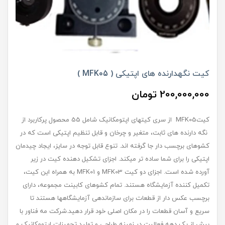
کیت نگهدارنده های اپتیکی ( MFK05 )
200,000,000 تومان
کیتMFK05 از سری کیت‏های اپتومکانیک شامل 55 محصول پرکاربرد از
نگه‏ دارنده ‏های ثابت، متغیر و چرخان و قابل تنظیم اپتیکی است که در
کشوهای برچسب‏ دار جا گرفته‏ اند. تنوع قابل توجه در سایز، ایجاد چیدمان
اپتیکی را برای شما ساده ‏تر می‏کند. اجزای تشکیل دهنده کیت در زیر
آورده شده است. اجزای دو کیت MFK03 و MFK01 به همراه این کیت،
تکمیل کننده آزمایشگاه هستند. تمام کشوهای کابینت مجموعه، دارای
برچسب عکس‏ دار از قطعات برای سازماندهی آزمایشگاه‏ها هستند تا
سریع و آسان قطعات را در مکان اصلی خود قرار دهید.شرکت مه فناور با
بیش از یک دهه فعالیت در زمینه طراحی و تولید تجهیزات اپتومکانیک و