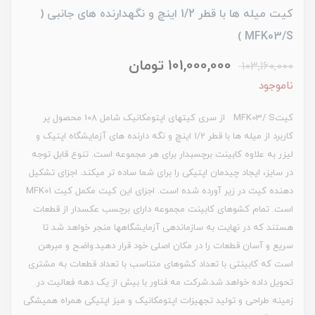
کیت میله ها با قطر 1/2 اینچ و نگهدارنده های جانبی (
MFK03/S )
101,000,000 تومان
103,160,000
ناموجود
کیتMFK03/ S از سری کیت‏های اپتومکانیک شامل 108 محصول پر
کاربرد از میله ‏ها با قطر 1/2 اینچ و نگه ‏دارنده ‏های آزمایشگاه اپتیک و
لیزر به علاوه کابینت برچسب‏دار برای هر مجموعه است. تنوع قابل توجه
در سایز، ایجاد چیدمان اپتیکی را برای شما ساده ‏تر می‏کند. اجزای تشکیل‏
دهنده کیت در زیر آورده شده است. اجزای این کیت مکمل کیت MFK01
است. تمام کشوهای کابینت مجموعه دارای برچسب عکس‏دار از قطعات
هستند که در نهایت به سازماندهی آزمایشگاه‏ها منجر خواهد شد تا
سریع و آسان قطعات را در مکان اصلی خود قرار دهید.واضح و مبرهن
است که کابینتی با تعداد کشوهای متناسب با تعداد قطعات به مشتری
تحویل داده خواهد شد.شرکت مه فناور با بیش از یک دهه فعالیت در
زمینه طراحی و تولید تجهیزات اپتومکانیک و میز اپتیکی همراه همیشگی