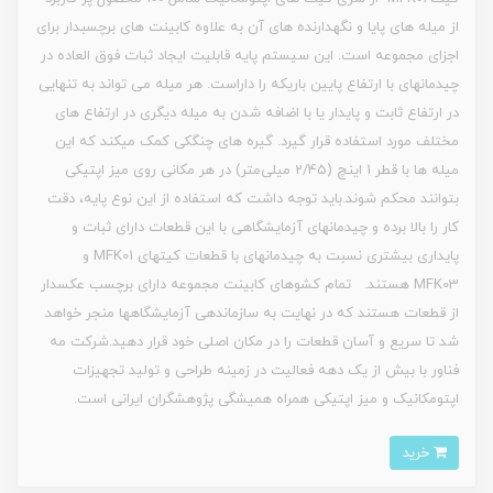
از میله ‏های پایا و نگه‏دارنده ‏های آن به علاوه کابینت های برچسب‏دار برای
اجزای مجموعه است. این سیستم پایه قابلیت ایجاد ثبات فوق العاده در
چیدمان‏های با ارتفاع پایین باریکه را داراست. هر میله می تواند به تنهایی
در ارتفاع ثابت و پایدار یا با اضافه شدن به میله دیگری در ارتفاع ‏های
مختلف مورد استفاده قرار گیرد. گیره ‏های چنگکی کمک می‏کند که این
میله ‏ها با قطر 1 اینچ (2/45 میلی‌متر) در هر مکانی روی میز اپتیکی
بتوانند محکم شوند.باید توجه داشت که استفاده از این نوع پایه، دقت
کار را بالا برده و چیدمان‏های آزمایشگاهی با این قطعات دارای ثبات و
پایداری بیشتری نسبت به چیدمان‏های با قطعات کیت‏های MFK01 و
MFK03 هستند. تمام کشوهای کابینت مجموعه دارای برچسب عکس‏دار
از قطعات هستند که در نهایت به سازماندهی آزمایشگاه‏ها منجر خواهد
شد تا سریع و آسان قطعات را در مکان اصلی خود قرار دهید.شرکت مه
فناور با بیش از یک دهه فعالیت در زمینه طراحی و تولید تجهیزات
اپتومکانیک و میز اپتیکی همراه همیشگی پژوهشگران ایرانی است.
خرید