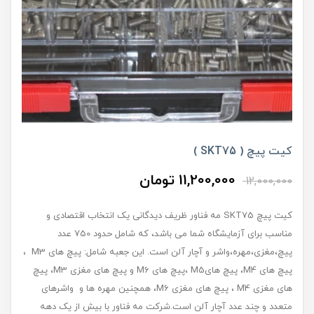
کیت پیچ ( SKT75 )
11,200,000 تومان
12,000,000
کیت پیچ SKT75 مه فناور ظریف دیدگانی یک انتخاب اقتصادی و
مناسب برای آزمایشگاه شما می‏ باشد، که شامل حدود 750 عدد
پیچ،مغزی،مهره،واشر و آچار آلن است. این جعبه شامل: پیچ‏ های M3 ،
پیچ‏ های M4، پیچ ‏هایM5 ،پیچ‏ های M6 و پیچ ‏های مغزی M3، پیچ‏
های مغزی M4 ، پیچ‏ های مغزی M6، همچنین مهره‏ ها و واشرهای
متعدد و چند عدد آچار آلن است.شرکت مه فناور با بیش از یک دهه