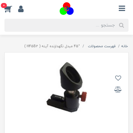
0
خانه
فهرست محصولات
45° مبدل نگه‏دارنده آینه ( H45B2 )