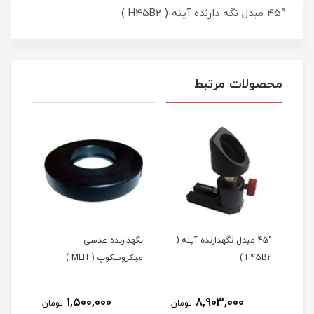
45° مبدل نگه ‏دارنده آینه ( H45B2 )
محصولات مرتبط
45° مبدل نگه‏دارنده آینه (
نگهدارنده عدسی
H45B2 )
میکروسکوپ ( MLH )
)
1,500,000
8,903,000
مان
تومان
تومان