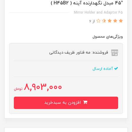
45° مبدل نگه‏دارنده آینه ( H45B2 )
45 Mirror Holder and Adaptor
از 6
ویژگی‌های محصول
فروشنده: مه فناور ظریف دیدگانی
آماده ارسال
8,903,000
تومان
افزودن به سبدخرید