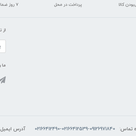
ودن کالا
پرداخت در محل
۷ روز ضمانت بازگشت
از 
ما ر
 تماس:
02166412490-02166412539-09126971840
آدرس ایمیل: