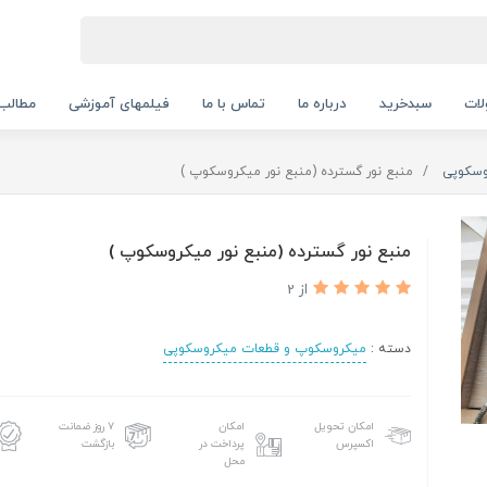
ات
سبدخرید
درباره ما
تماس با ما
فیلمهای آموزشی
مطالب
وسکوپی
منبع نور گسترده (منبع نور میکروسکوپ )
منبع نور گسترده (منبع نور میکروسکوپ )
از 2
دسته :
میکروسکوپ و قطعات میکروسکوپی
امکان تحویل
امکان
۷ روز ضمانت
اکسپرس
پرداخت در
بازگشت
محل