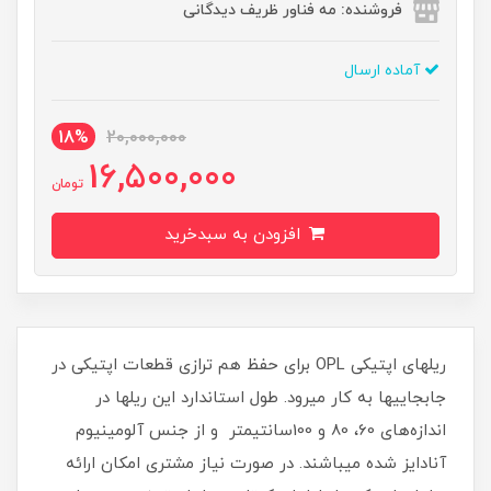
فروشنده: مه فناور ظریف دیدگانی
آماده ارسال
18%
20,000,000
16,500,000
تومان
افزودن به سبدخرید
ریل‏های اپتیکی OPL برای حفظ هم ‏ترازی قطعات اپتیکی در
جابجایی‏ها به کار می‏رود. طول استاندارد این ریل‏ها در
اندازه‌های 60، 80 و 100سانتی‏متر و از جنس آلومینیوم
آنادایز شده می‏باشند. در صورت نیاز مشتری امکان ارائه