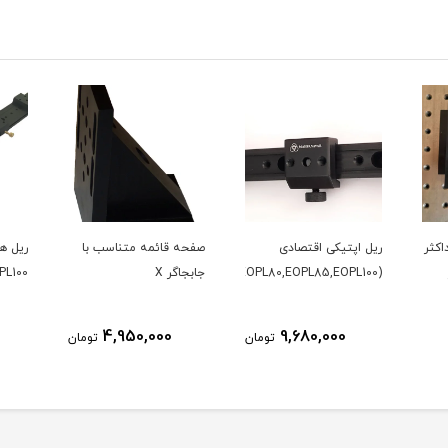
اکثر
ریل اپتیکی اقتصادی
صفحه قائمه متناسب با
ریل ها
(EOPL45,EOPL80,EOPL85,EOPL100)
جابجاگر X
100 )
4,950,000
9,680,000
تومان
تومان