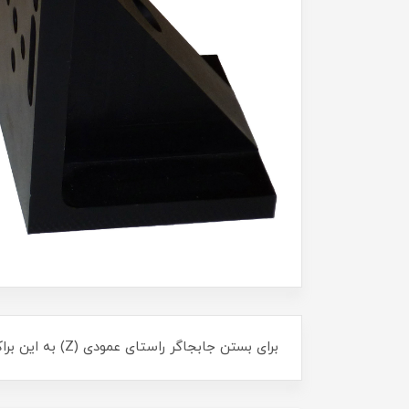
برای بستن جابجاگر راستای عمودی (Z) به این براکت نیاز داریم.