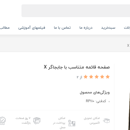
ات
سبدخرید
درباره ما
تماس با ما
فیلمهای آموزشی
مطالب
صفحه قائمه متناسب با جابجاگر X
از 2
ویژگی‌های محصول
کدفنی: RP110
امکان تحویل
امکان
۷ روز ضمانت
اکسپرس
پرداخت در
بازگشت
محل