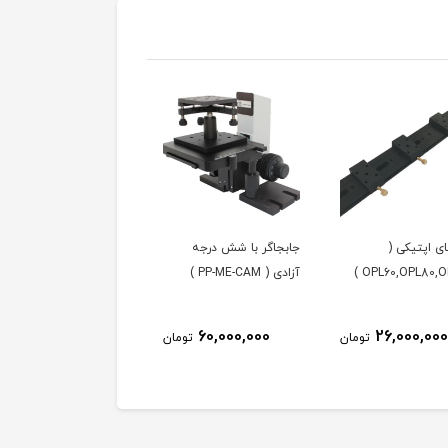
ی اپتیکی (
جابجاگر با شش درجه
صفحه گردان کوچک (
OPL60,OPL80,OPL
آزادی ( PP-ME-CAM )
MRSE01 )
8,500,000
60,000,000
26,000,000
تومان
تومان
توم