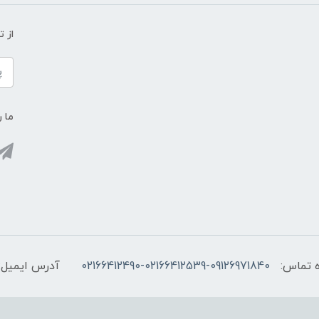
از 
ما ر
 تماس:
02166412490-02166412539-09126971840
آدرس ایمیل: