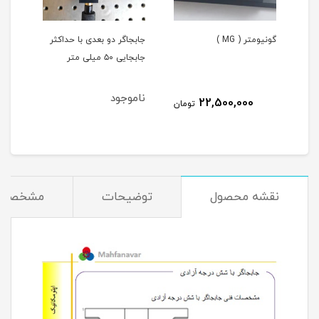
با
گونیومتر ( MG )
جابجاگر دو بعدی با حداکثر
ریل 
جابجایی ۵۰ میلی متر
(EOPL45,EOPL80,EOPL85,EOPL100)
ناموجود
22,500,000
تومان
نقشه محصول
توضیحات
مشخصات