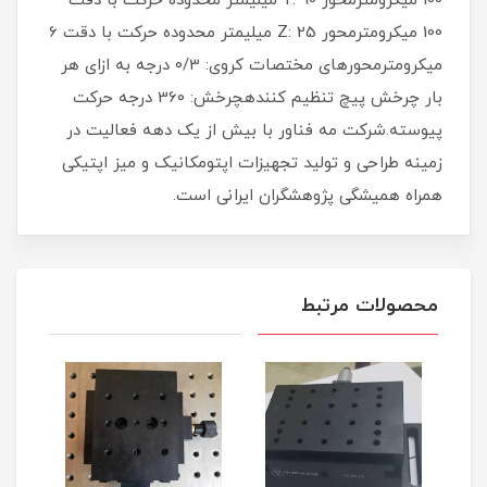
100 میکرومترمحور Y: 90 میلیمتر محدوده حرکت با دقت
100 میکرومترمحور Z: 25 میلیمتر محدوده حرکت با دقت 6
میکرومترمحورهای مختصات کروی: 0/3 درجه به ازای هر
بار چرخش پیچ تنظیم کنندهچرخش: 360 درجه حرکت
پیوسته.شرکت مه فناور با بیش از یک دهه فعالیت در
زمینه طراحی و تولید تجهیزات اپتومکانیک و میز اپتیکی
همراه همیشگی پژوهشگران ایرانی است.
محصولات مرتبط