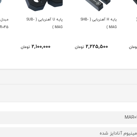
یایه H آهنربایی ( SHB-
پایه U آهنربایی ( SUB-
045 )
MAG )
MAG )
2,100,000
2,225,500
ومان
تومان
تومان
MAR0
مینیوم آنادایز شده