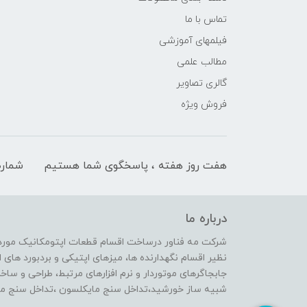
تماس با ما
فیلمهای آموزشی
مطالب علمی
گالری تصاویر
فروش ویژه
هفت روز هفته ، پاسخگوی شما هستیم
شماره
درباره ما
شرکت مه فناور درساخت اقسام قطعات اپتومکانیک مورد ن
نظیر اقسام نگهدارنده ها، میزهای اپتیکی و بردبورد ها
جابجاگرهای موتوردار و نرم افزارهای مرتبط، طراحی و ساخ
شبیه ساز خورشید،تداخل سنج مایکلسون ،تداخل سنج ماخ