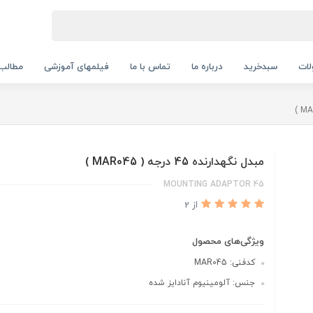
ات
سبدخرید
درباره ما
تماس با ما
فیلمهای آموزشی
مطالب
مبدل نگهدارنده 45 درجه ( MAR045 )
45 MOUNTING ADAPTOR
از 2
ویژگی‌های محصول
کدفنی: MAR045
جنس: آلومینیوم آنادایز شده