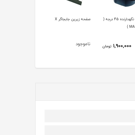
مبدل نگهدارنده 45 درجه (
صفحه زیرین جابجاگر X
بازوی گیره بزرگ ( PMMF )
MAR
ناموجود
2,000,000
1,900,000
تومان
توم