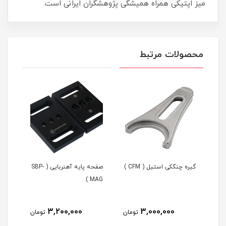
میز اپتیکی همراه همیشگی پژوهشگران ایرانی است.
محصولات مرتبط
گیره چنگکی استیل ( CFM )
صفحه پایه آهنربایی ( SBP-
AG )
MAG )
3,200,000
3,000,000
مان
تومان
تومان