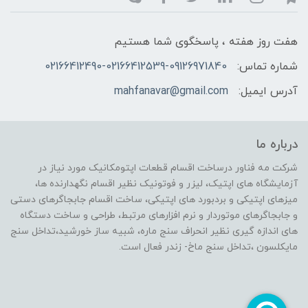
هفت روز هفته ، پاسخگوی شما هستیم
شماره تماس:
02166412490-02166412539-09126971840
آدرس ایمیل:
mahfanavar@gmail.com
درباره ما
شرکت مه فناور درساخت اقسام قطعات اپتومکانیک مورد نیاز در
آزمایشگاه های اپتیک، لیزر و فوتونیک نظیر اقسام نگهدارنده ها،
میزهای اپتیکی و بردبورد های اپتیکی، ساخت اقسام جابجاگرهای دستی
و جابجاگرهای موتوردار و نرم افزارهای مرتبط، طراحی و ساخت دستگاه
های اندازه گیری نظیر انحراف سنج ماره، شبیه ساز خورشید،تداخل سنج
مایکلسون ،تداخل سنج ماخ- زندر فعال است.