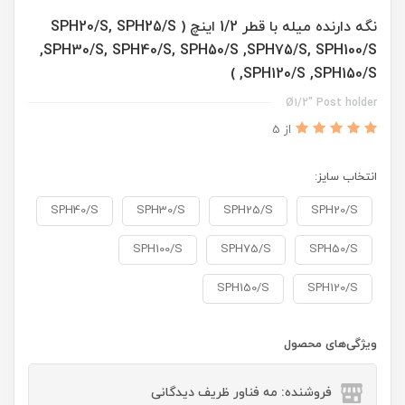
نگه دارنده میله با قطر 1/2 اینچ ( SPH20/S, SPH25/S
,SPH30/S, SPH40/S, SPH50/S ,SPH75/S, SPH100/S
,SPH120/S ,SPH150/S )
Ø1/2" Post holder
از 5
انتخاب سایز:
SPH40/S
SPH30/S
SPH25/S
SPH20/S
SPH100/S
SPH75/S
SPH50/S
SPH150/S
SPH120/S
ویژگی‌های محصول
فروشنده: مه فناور ظریف دیدگانی