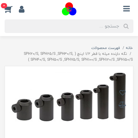
0
خانه
فهرست محصولات
نگه دارنده میله با قطر 1/2 اینچ ( SPH20/S, SPH25/S ,SPH30/S,
SPH40/S, SPH50/S ,SPH75/S, SPH100/S ,SPH120/S ,SPH150/S )