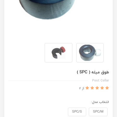
طوق میله ( SPC )
Post Collar
از 2
انتخاب مدل:
SPC/S
SPC/M