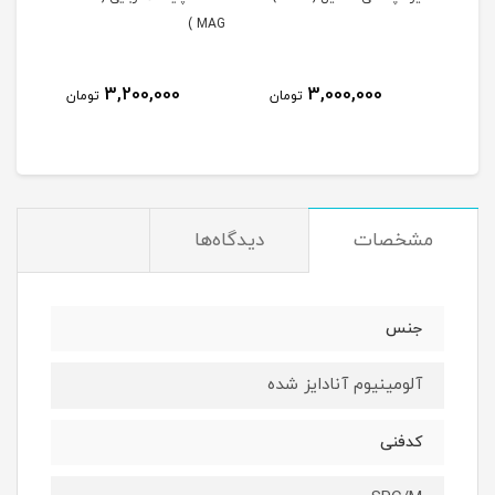
AG )
MAG )
3,200,000
3,000,000
مان
تومان
تومان
مشخصات
دیدگاه‌ها
جنس
آلومینیوم آنادایز شده
کدفنی