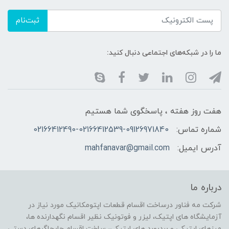
ثبت‌نام
ما را در شبکه‌های اجتماعی دنبال کنید:
هفت روز هفته ، پاسخگوی شما هستیم
شماره تماس:
02166412490-02166412539-09126971840
آدرس ایمیل:
mahfanavar@gmail.com
درباره ما
شرکت مه فناور درساخت اقسام قطعات اپتومکانیک مورد نیاز در
آزمایشگاه های اپتیک، لیزر و فوتونیک نظیر اقسام نگهدارنده ها،
میزهای اپتیکی و بردبورد های اپتیکی، ساخت اقسام جابجاگرهای دستی