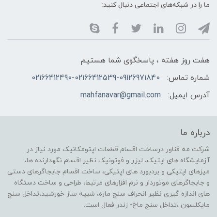
ما را در شبکه‌های اجتماعی دنبال کنید:
هفت روز هفته ، پاسخگوی شما هستیم
شماره تماس:
02166412490-02166412539-09126971840
آدرس ایمیل:
mahfanavar@gmail.com
درباره ما
شرکت مه فناور درساخت اقسام قطعات اپتومکانیک مورد نیاز در
آزمایشگاه های اپتیک، لیزر و فوتونیک نظیر اقسام نگهدارنده ها،
میزهای اپتیکی و بردبورد های اپتیکی، ساخت اقسام جابجاگرهای دستی
و جابجاگرهای موتوردار و نرم افزارهای مرتبط، طراحی و ساخت دستگاه
های اندازه گیری نظیر انحراف سنج ماره، شبیه ساز خورشید،تداخل سنج
مایکلسون ،تداخل سنج ماخ- زندر فعال است.