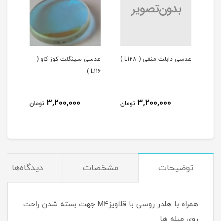
فیبر نوری سینگل مد، 680-
عدسی دابلت منفی ( L128 )
عدسی سینگلت کوژ کاو (
عدس
L116 )
پخش 
)L122,L123
3,200,000
3,200,000
مان
تومان
تومان
توضیحات
مشخصات
دیدگاه‌ها
همراه با هلدر روسی با قلاویزM4 جهت بسته شدن راحت
روی میله ها