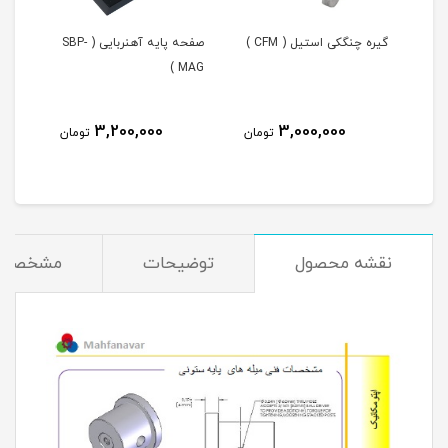
گیره چنگکی استیل ( CFM )
صفحه پایه آهنربایی ( SBP-
AG )
MAG )
3,200,000
3,000,000
مان
تومان
تومان
نقشه محصول
توضیحات
مشخصات