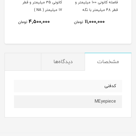
یمتر و
فاصله کانونی 100 میلیمتر و
کانونی 35 میلیمتر و قطر
فاصله ک
قطر 48 میلیمتر با نگه
17 میلیمتر ( NA )
دارنده 2 اینچی( L132 )
4,500,000
11,000,000
تومان
تومان
مشخصات
دیدگاه‌ها
کدفنی
MEyepiece