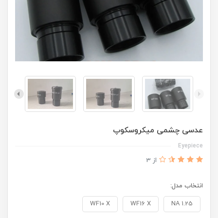
عدسی چشمی میکروسکوپ
Eyepiece
از 3
انتخاب مدل:
WF10 X
WF16 X
NA 1.25