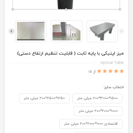
میز اپتیکی با پایه ثابت ( قابلیت تنظیم ارتفاع دستی)
Optical Table
از 18
انتخاب سایز:
1500*3000*200 میلی متر
1250*2500*200 میلی متر
1000*2000*200 میلی متر
اقتصادی 1000*2000*200 میلی متر