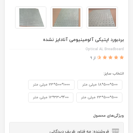
بردبورد اپتیکی آلومینیومی آنادایز نشده
Optical AL Breadboard
از 9
انتخاب سایز:
500*500*18 میلی متر
1000*500*23 میلی متر
500*500*23 میلی متر
400*330*12 میلی متر
ویژگی‌های محصول
فروشنده: مه فناور ظریف دیدگانی