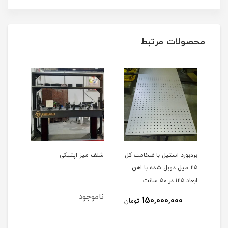
محصولات مرتبط
ب
بردبورد استیل با ضخامت کل
شلف میز اپتیکی
میز 
۲۵ میل دوبل شده با اهن
قابل
ابعاد ۱۲۵ در ۵۰ سانت
ناموجود
150,000,000
مان
تومان