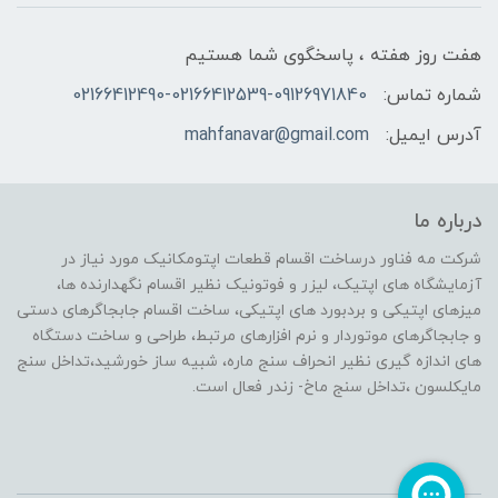
هفت روز هفته ، پاسخگوی شما هستیم
شماره تماس:
02166412490-02166412539-09126971840
آدرس ایمیل:
mahfanavar@gmail.com
درباره ما
شرکت مه فناور درساخت اقسام قطعات اپتومکانیک مورد نیاز در
آزمایشگاه های اپتیک، لیزر و فوتونیک نظیر اقسام نگهدارنده ها،
میزهای اپتیکی و بردبورد های اپتیکی، ساخت اقسام جابجاگرهای دستی
و جابجاگرهای موتوردار و نرم افزارهای مرتبط، طراحی و ساخت دستگاه
های اندازه گیری نظیر انحراف سنج ماره، شبیه ساز خورشید،تداخل سنج
مایکلسون ،تداخل سنج ماخ- زندر فعال است.