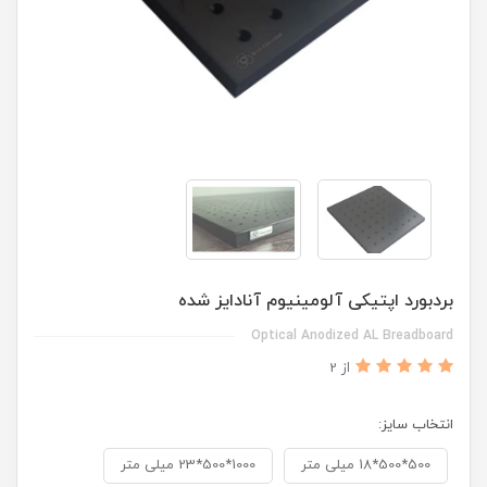
بردبورد اپتیکی آلومینیوم آنادایز شده
Optical Anodized AL Breadboard
از 2
انتخاب سایز:
500*500*18 میلی متر
1000*500*23 میلی متر