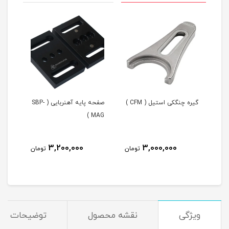
گیره چنگکی استیل ( CFM )
صفحه پایه آهنربایی ( SBP-
AG )
MAG )
3,200,000
3,000,000
مان
تومان
تومان
ویژگی
نقشه محصول
توضیحات