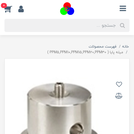
0
خانه
فهرست محصولات
میله پایا ( PPM5,PPM10,PPM15,PPM20,PPM30 )