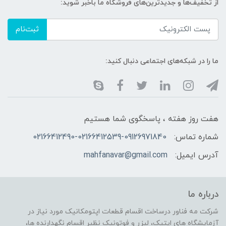
از تخفیف‌ها و جدیدترین‌های فروشگاه ما باخبر شوید:
ثبت‌نام
ما را در شبکه‌های اجتماعی دنبال کنید:
هفت روز هفته ، پاسخگوی شما هستیم
شماره تماس:
02166412490-02166412539-09126971840
آدرس ایمیل:
mahfanavar@gmail.com
درباره ما
شرکت مه فناور درساخت اقسام قطعات اپتومکانیک مورد نیاز در
آزمایشگاه های اپتیک، لیزر و فوتونیک نظیر اقسام نگهدارنده ها،