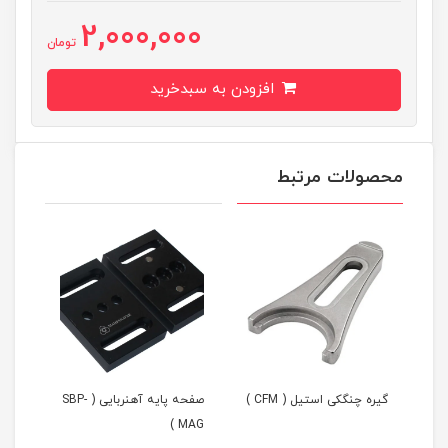
2,000,000
تومان
افزودن به سبدخرید
محصولات مرتبط
گیره چنگکی استیل ( CFM )
صفحه پایه آهنربایی ( SBP-
AG )
MAG )