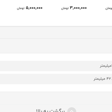
میلیمتر با نگه دارنده 2
دارنده 2 اینچی( 132
5,000,000
3,000,000
ومان
تومان
تومان
اینچی( L134 )
میلیمتر
برگشت به بالا