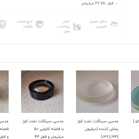
قطر: 42.75 میلیمتر
امکان تحویل
امکان
۷ روز ضمانت
اکسپرس
پرداخت در
بازگشت
محل
و (
عدسی سینگلت تخت کوژ
عدسی سینگلت تخت کوژ
عدسی 
پخش کننده (دیفیوزر
با فاصله کانونی 50
)L122,L123
میلیمتر و قطر 43