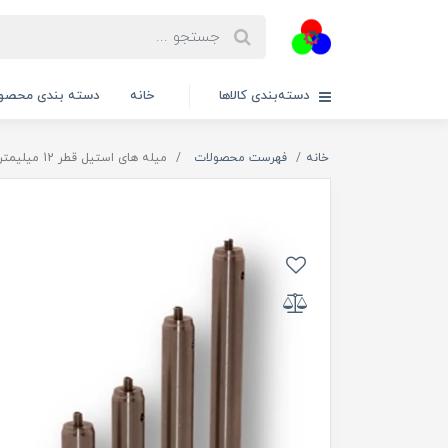
دسته‌بندی کالاها
خانه
دسته بندی محصول
خانه
فهرست محصولات
میله های استیل قطر 12 میلیمتر ( SPP30/M , SPP40/M , SPP50/M , SPP60/M , SPP75/M , SPP100/M , SPP120/M , SPP150/M , SPP200/M )