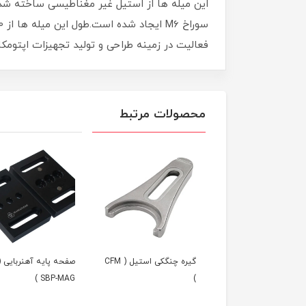
فعالیت در زمینه طراحی و تولید تجهیزات اپتومک
محصولات مرتبط
ه پایا دارای مگنت (
گیره چنگکی استیل ( CFM
صفحه پایه آهنربایی (
SBP-MAG )
)
PPM-MA