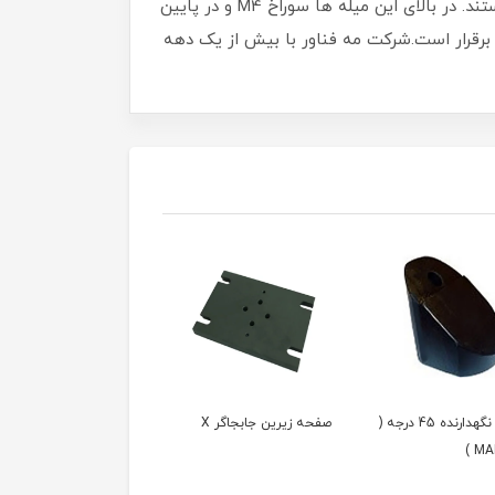
این میله ها از استیل غیر مغناطیسی ساخته شده اند و جهت اتصال اجزای اپتومکانیکی و تنظیم ارتفاع آنها مناسب هستند. در بالای این میله ها سوراخ M4 و در پایین
و امکان ثبت سایز سفارشی هم برقرار است.شرکت مه فناور با بیش از یک دهه
مبدل نگهدارنده 45 درجه (
صفحه زیرین جابجاگر X
بازوی گیره بزرگ ( PMMF )
MAR