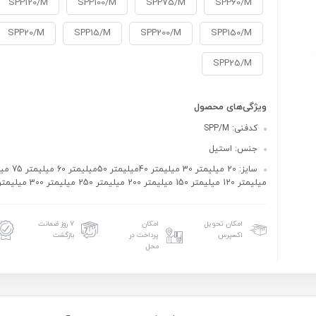
SPP120/M
SPP100/M
SPP75/M
SPP60/M
SPP20/M
SPP15/M
SPP200/M
SPP150/M
SPP25/M
ویژگی‌های محصول
کدفنی: SPP/M
جنس: استیل
میلیمتر 120 میلیمتر 150 میلیمتر 200 میلیمتر 250 میلیمتر 300 میلیمتر
امکان تحویل
امکان
۷ روز ضمانت
اکسپرس
پرداخت در
بازگشت
محل