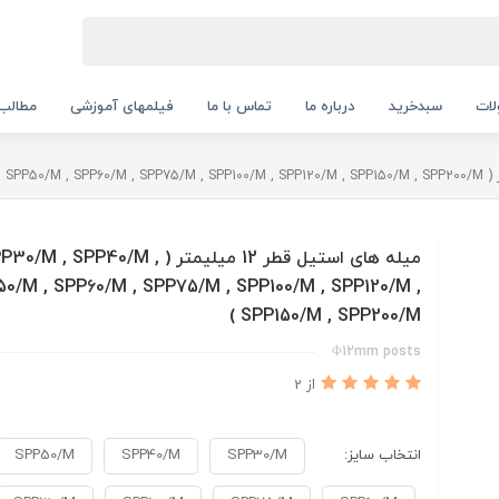
ات
سبدخرید
درباره ما
تماس با ما
فیلمهای آموزشی
مطالب
میله های استیل قطر 12 میلیمتر ( 0/M , SPP40/M
0/M , SPP60/M , SPP75/M , SPP100/M , SPP120/M ,
SPP150/M , SPP200/M )
Φ12mm posts
از 2
انتخاب سایز:
SPP30/M
SPP40/M
SPP50/M