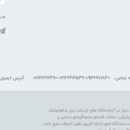
ما ر
 تماس:
02166412490-02166412539-09126971840
آدرس ایمیل:
یاز در آزمایشگاه های اپتیک، لیزر و فوتونیک
ی اپتیکی، ساخت اقسام جابجاگرهای دستی و
ت دستگاه های اندازه گیری نظیر انحراف سنج ماره،