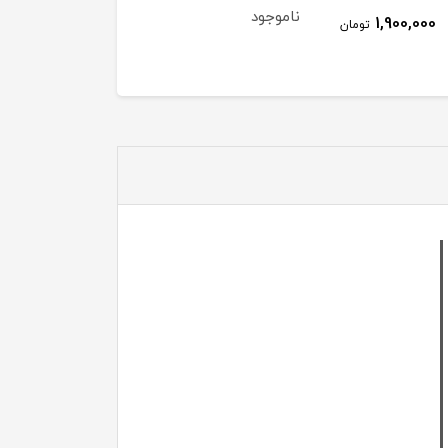
ناموجود
2,000,000
1,900,000
تومان
توم