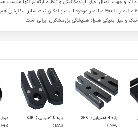
سوراخ M6 ایجاد شده است.طول این میله ها از 20 میلیمتر تا 300 میلیمتر موجود است 
انیک و میز اپتیکی همراه همیشگی پژوهشگران ایرانی است.
یایه H آهنربایی ( SHB-
پایه U آهنربایی ( SUB-
045 )
MAG )
MAG )