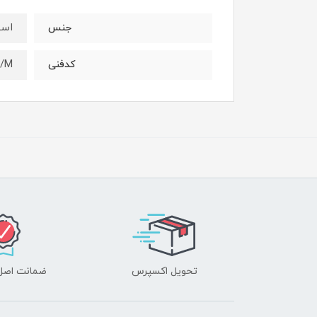
است
جنس
/M
کدفنی
تحویل اکسپرس
ضمانت اصل‌ب