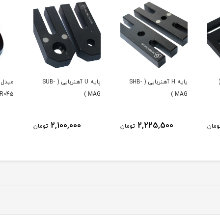
یایه H آهنربایی ( SHB-
پایه U آهنربایی ( SUB-
045 )
MAG )
MAG )
2,100,000
2,225,500
ومان
تومان
تومان