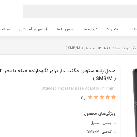
ات
سبدخرید
درباره ما
تماس با ما
فیلمهای آموزشی
مطالب
ه با قطر 12 میلیمتر ( SMB/M )
( SMB/M )
Studded Pedestal Base Adaptor (Φ12mm)
از 2
ویژگی‌های محصول
جنس: استیل
کدفنی: SMB/M