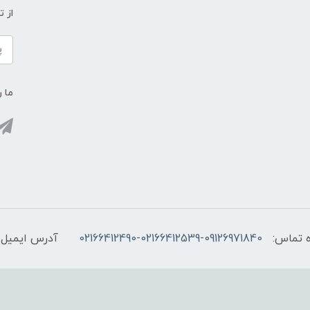
از 
ما ر
 تماس:
02166412490-02166412539-09126971840
آدرس ایمیل: