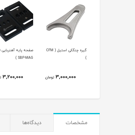
ه پایا دارای مگنت (
گیره چنگکی استیل ( CFM
صفحه پایه آهنربایی (
SBP-MAG )
)
PPM-MA
3,200,000
3,000,000
3,300,000
تومان
تومان
ت
مشخصات
دیدگاه‌ها