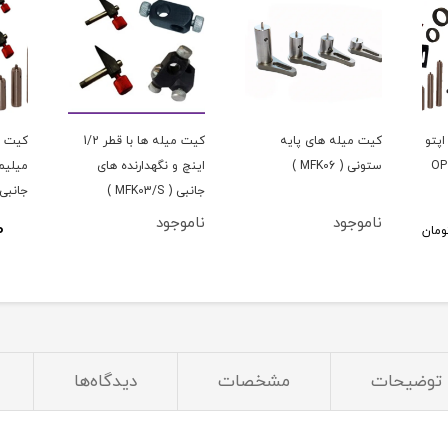
پتو
کیت میله های پایه
کیت میله ها با قطر 1/2
OPTLA-
ستونی ( MFK06 )
اینچ و نگهدارنده های
میلیمت
جانبی ( MFK03/S )
جانبی ( 03/M
ناموجود
ناموجود
0
ومان
توضیحات
مشخصات
دیدگاه‌ها