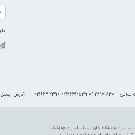
ما ر
 تماس:
02166412490-02166412539-09126971840
آدرس ایمیل:
یاز در آزمایشگاه های اپتیک، لیزر و فوتونیک
ی اپتیکی، ساخت اقسام جابجاگرهای دستی و