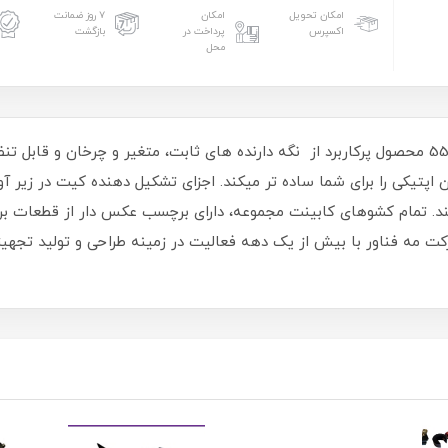
امکان تحویل
امکان
۷ روز ضمانت
اکسپرس
پرداخت در
بازگشت
محل
کیتMFK05 از سری کیت‏های اپتومکانیک شامل 55 محصول پرکاربرد از نگه‏ دارنده ‏های ثابت، متغی
ند. تمام کشوهای کابینت مجموعه، دارای برچسب عکس‏ دار از قطعات بر
کت مه فناور با بیش از یک دهه فعالیت در زمینه طراحی و تولید تجهیز