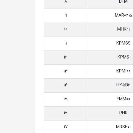
8
DFM
9
MAR045
10
MHK01
11
KPMSS
12
KPMS
13
KPM100
14
H45B2
15
FMM00
16
PHR
17
MRSE01