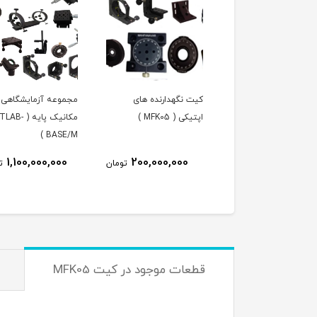
یچ ( SKT75 )
کیت نگهدارنده های
مجموعه آزمایشگاهی ا
اپتیکی ( MFK05 )
مکانیک پایه ( B
BASE/M )
7٪
12,000,000
1,100,000,000
200,000,000
تومان
ت
11,200,000
تومان
قطعات موجود در کیت MFK05