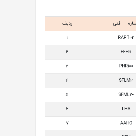
اره فنی
ردیف
1
RAPT02
2
FFHR
3
PHR100
4
SFLM10
5
SFML20
6
LHA
7
AAHO