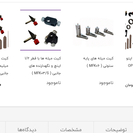
پتو
کیت میله های پایه
کیت میله ها با قطر 1/2
OPTLA-
ستونی ( MFK06 )
اینچ و نگهدارنده های
میلیمت
جانبی ( MFK03/S )
جانبی ( 03/M
ناموجود
ناموجود
0
ومان
توضیحات
مشخصات
دیدگاه‌ها