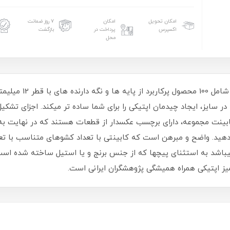
امکان تحویل
امکان
۷ روز ضمانت
اکسپرس
پرداخت در
بازگشت
محل
کیت MFK01/M از سری کیت
جه در سایز، ایجاد چیدمان اپتیکی را برای شما ساده ‏تر می‏کند. اجزای تشک
 تمام کشوهای کابینت مجموعه، دارای برچسب عکس‏دار از قطعات هستند که در نها
دهید. واضح و مبرهن است که کابینتی با تعداد کشوهای متناسب با تع
‏باشد به استثنای پیچ‏ها که از جنس برنج و یا استیل ساخته شده اس
میز اپتیکی همراه همیشگی پژوهشگران ایرانی است.