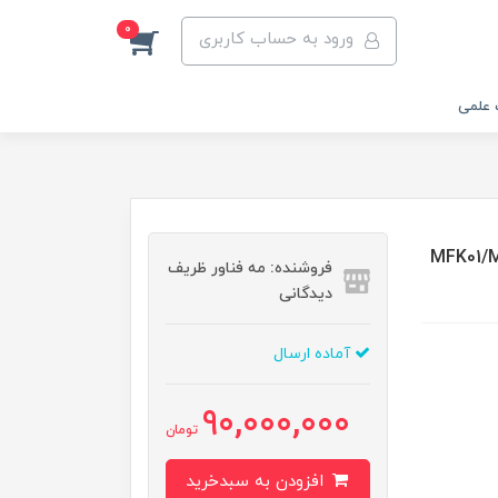
0
ورود به حساب کاربری
 علمی
ایه ‏ها و نگه‏دارنده ‏های میله با قطر 12 میلیمتر ( MFK01/M
فروشنده: مه فناور ظریف
دیدگانی
آماده ارسال
90,000,000
تومان
افزودن به سبدخرید