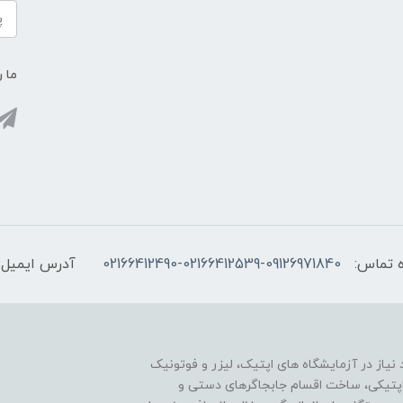
ما ر
 تماس:
02166412490-02166412539-09126971840
آدرس ایمیل:
یاز در آزمایشگاه های اپتیک، لیزر و فوتونیک
ی اپتیکی، ساخت اقسام جابجاگرهای دستی و