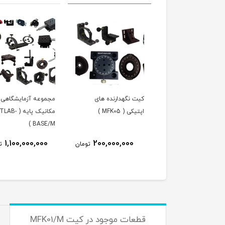
یچ ( SKT75 )
کیت نگهدارنده های
مجموعه آزمایشگاهی ا
اپتیکی ( MFK05 )
مکانیک پایه ( B
BASE/M )
7٪
12,000,000
1,100,000,000
200,000,000
تومان
ت
11,200,000
تومان
قطعات موجود در کیت MFK01/M