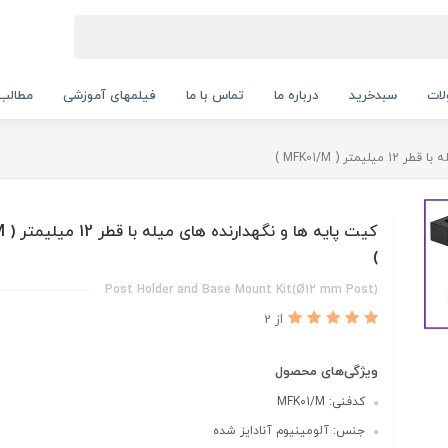
ات
سبدخرید
درباره ما
تماس با ما
فیلمهای آموزشی
مطالب
تر ( MFK01/M )
کیت پ
)
Post Holder and Base Mount Kit(Ø12 mm Post)
از 2
ویژگی‌های محصول
کدفنی: MFK01/M
جنس: آلومینیوم آنادایز شده