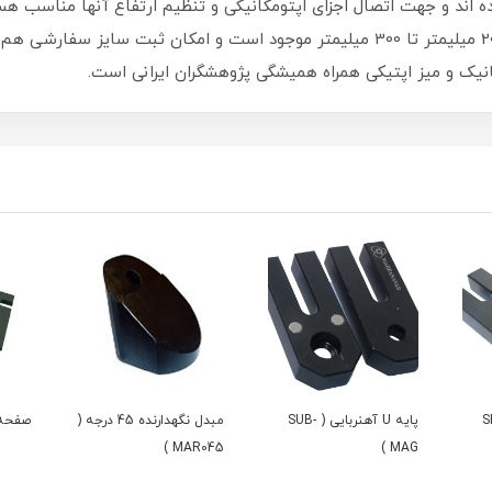
سوراخ M6 ایجاد شده است.طول این میله ها از 20 میلیمتر تا 300 میلیمتر موجود است 
انیک و میز اپتیکی همراه همیشگی پژوهشگران ایرانی است.
 ( SHB-
پایه U آهنربایی ( SUB-
مبدل نگهدارنده 45 درجه (
صفحه ز
MAR045 )
MAG )