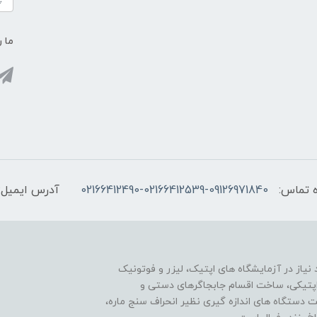
ما ر
 تماس:
02166412490-02166412539-09126971840
آدرس ایمیل:
یاز در آزمایشگاه های اپتیک، لیزر و فوتونیک
ی اپتیکی، ساخت اقسام جابجاگرهای دستی و
ت دستگاه های اندازه گیری نظیر انحراف سنج ماره،