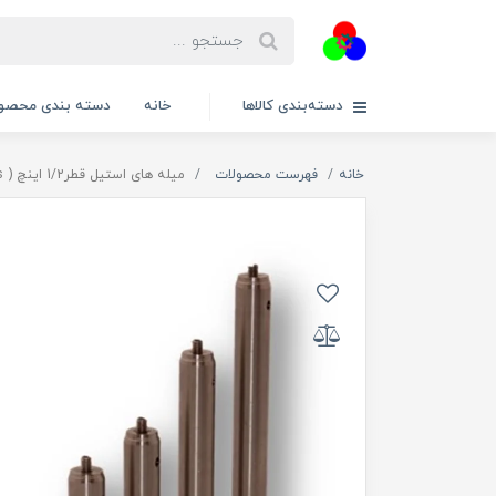
دسته‌بندی کالاها
خانه
دسته بندی محصول
خانه
فهرست محصولات
میله های استیل قطر1/2 اینچ ( SPP20/s , SPP30/s , SPP40/s , SPP50/s , SPP60/s , SPP75/s , SPP100/s , SPP120/s , SPP150/s , SPP200/s , SPP250/s , SPP300/s )