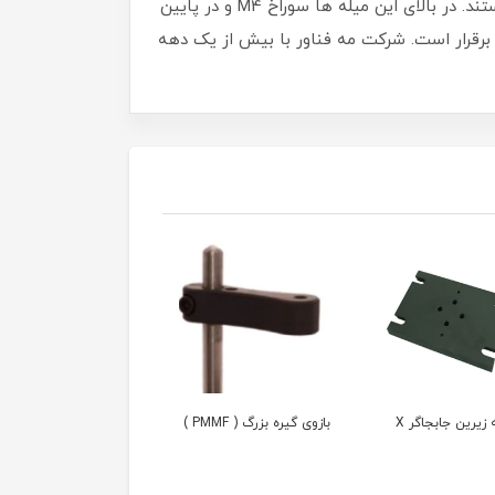
این میله ها از استیل غیر مغناطیسی ساخته شده اند و جهت اتصال اجزای اپتومکانیکی و تنظیم ارتفاع آنها مناسب هستند. در بالای این میله ها سوراخ M4 و در پایین
و امکان ثبت سایز سفارشی هم برقرار است. شرکت مه فناور با بیش از یک دهه
یرین جابجاگر X
بازوی گیره بزرگ ( PMMF )