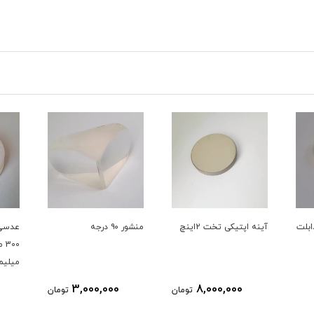
ینچ دابلت
آینه اپتیکی تخت 2اینچ
منشور ۹۰ درجه
عدسی ک
میلیمتر (
3,000,000
8,000,000
تومان
تومان