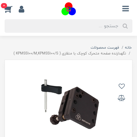
0
خانه
فهرست محصولات
نگهدارنده صفحه متحرک کوچک با منقاری ( KPMSS100/M,KPMSS100/S )