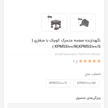
نگهدارنده صفحه متحرک کوچک با منقاری (
KPMSS100/M,KPMSS100/S )
Small kinematic Platform Mount
از 2
انتخاب مدل:
KPMSS100/S
KPMSS100/M
ویژگی‌های محصول