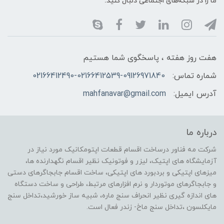
ما را در شبکه‌های اجتماعی دنبال کنید:
هفت روز هفته ، پاسخگوی شما هستیم
شماره تماس:
02166412490-02166412539-09126971840
آدرس ایمیل:
mahfanavar@gmail.com
درباره ما
شرکت مه فناور درساخت اقسام قطعات اپتومکانیک مورد نیاز در
آزمایشگاه های اپتیک، لیزر و فوتونیک نظیر اقسام نگهدارنده ها،
میزهای اپتیکی و بردبورد های اپتیکی، ساخت اقسام جابجاگرهای دستی
و جابجاگرهای موتوردار و نرم افزارهای مرتبط، طراحی و ساخت دستگاه
های اندازه گیری نظیر انحراف سنج ماره، شبیه ساز خورشید،تداخل سنج
مایکلسون ،تداخل سنج ماخ- زندر فعال است.