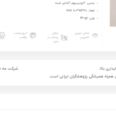
جنس: آلومینیوم آنادایز شده
ابعاد: 70*75*100 mm
وزن: 640gr
امکان تحویل
امکان
۷ روز ضمانت
اکسپرس
پرداخت در
بازگشت
محل
ه ای شکل با پایداری بالا شرکت مه فناور با بیش
ی همراه همیشگی پژوهشگران ایرانی است.