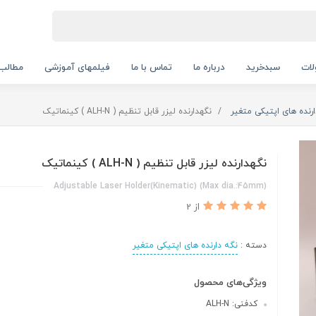
ات
سبدخرید
درباره ما
تماس با ما
فیلمهای آموزشی
مطالب
رنده های اپتیکی متغیر
نگهدارنده لیزر قابل تنظیم ( ALH-N ) کینماتیک
نگهدارنده لیزر قابل تنظیم ( ALH-N ) کینماتیک
(Max dia.:45mm) (Kinematic)Adjustable Laser Holder
از 2
دسته :
نگه دارنده های اپتیکی متغیر
ویژگی‌های محصول
کدفنی: ALH-N