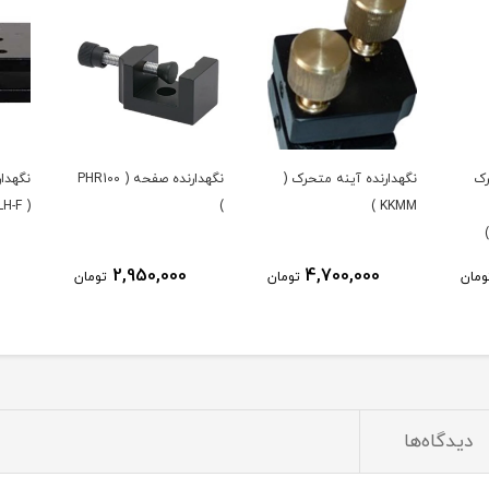
رک
نگهدارنده آینه متحرک (
نگهدارنده صفحه ( PHR100
نگهدار
KKMM )
)
( ALH-F ) کینماتیک
2,950,000
4,700,000
ومان
تومان
تومان
دیدگاه‌ها