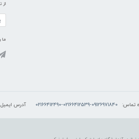
از 
ما ر
 تماس:
02166412490-02166412539-09126971840
آدرس ایمیل: