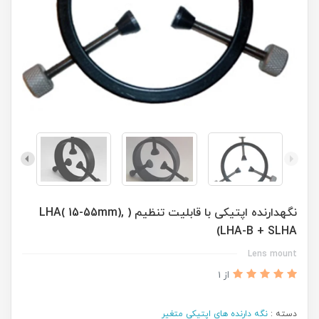
نگهدارنده اپتیکی با قابلیت تنظیم ( LHA( 15-55mm),
LHA-B + SLHA)
Lens mount
از 1
دسته :
نگه دارنده های اپتیکی متغیر