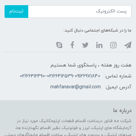
ثبت‌نام
ما را در شبکه‌های اجتماعی دنبال کنید:
هفت روز هفته ، پاسخگوی شما هستیم
شماره تماس:
02166412490-02166412539-09126971840
آدرس ایمیل:
mahfanavar@gmail.com
درباره ما
شرکت مه فناور درساخت اقسام قطعات اپتومکانیک مورد نیاز در
آزمایشگاه های اپتیک، لیزر و فوتونیک نظیر اقسام نگهدارنده ها،
میزهای اپتیکی و بردبورد های اپتیکی، ساخت اقسام جابجاگرهای دستی