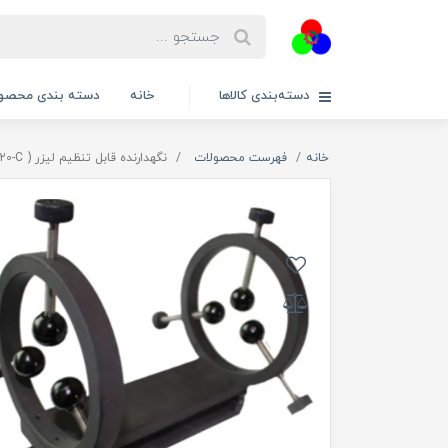
دسته‌بندی کالاها
خانه
دسته بندی محصول
خانه
فهرست محصولات
نگهدارنده قابل تنظیم لیزر ( ALH15,ALH20,ALH30.ALH20-C ) کینماتیک