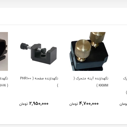
رک
نگهدارنده آینه متحرک (
نگهدارنده صفحه ( PHR100
نگهدار
KKMM )
)
( ALH-N ) کینماتیک
2,950,000
4,700,000
ومان
تومان
تومان