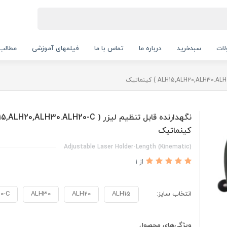
ات
سبدخرید
درباره ما
تماس با ما
فیلمهای آموزشی
مطالب
کینماتیک
(Kinematic) Adjustable Laser Holder-Length
از 1
انتخاب سایز:
ALH15
ALH20
ALH30
0-C
ویژگی‌های محصول