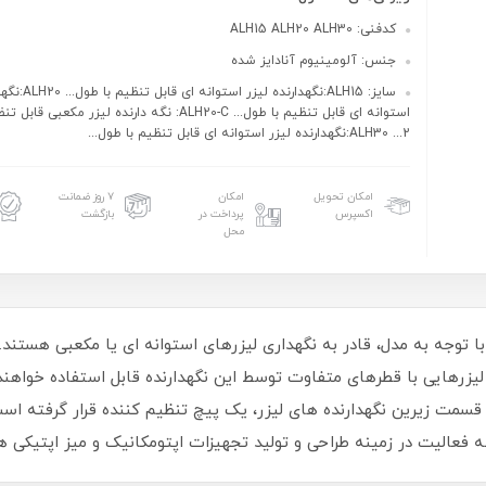
کدفنی: ALH15 ALH20 ALH30
جنس: آلومینیوم آنادایز شده
سایز: ALH15:نگهدارنده ل
استوانه ای قابل تنظیم با طول... ALH20-C: نگه دارنده لیزر مکعب
2... ALH30:نگهدارنده لیزر استوانه ای قابل تنظیم با طول...
امکان تحویل
امکان
۷ روز ضمانت
اکسپرس
پرداخت در
بازگشت
محل
لیزرهایی با قطرهای متفاوت توسط این نگهدارنده قابل استفاده خواهند 
 قسمت زیرین نگهدارنده های لیزر، یک پیچ تنظیم کننده قرار گرفته ا
عالیت در زمینه طراحی و تولید تجهیزات اپتومکانیک و میز اپتیکی ه