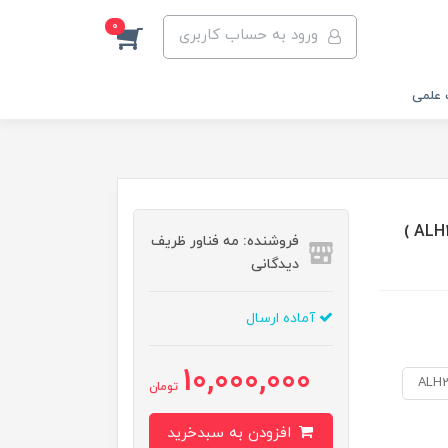
0
ورود به حساب کاربری
 علمی
نگهدارنده قابل تنظیم لیزر ( ALH15,ALH20,ALH30.ALH20-C )
فروشنده: مه فناور ظریف
دیدگانی
آماده ارسال
10,000,000
ALH2
تومان
افزودن به سبدخرید