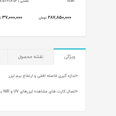
انحراف سنج ماره ( Moire-
Scan
فضایی ( BE-50-20X-SP )
37,000,000
287,850,000
500,000,000
تومان
تومان
ت
ویژگی
نقشه محصول
•اندازه گیری فاصله افقی و ارتفاع بیم لیزر
•اتصال کارت های مشاهده لیزرهای UV و NIR به خط کش