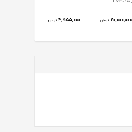
S )
4,555,000
20,000,000
تومان
تومان