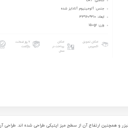
کدفنی: LAT
جنس: آلومینیوم آنادایز شده
ابعاد: 310*160*36
وزن: 150gr
امکان تحویل
امکان
۷ روز ضمانت
اکسپرس
پرداخت در
بازگشت
محل
 لیزر و همچنین ارتفاع آن از سطح میز اپتیکی طراحی شده اند. طراحی