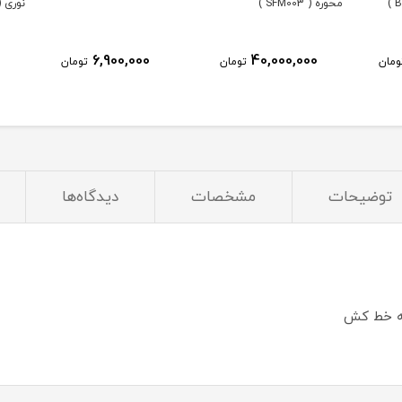
محوره ( SFM003 )
نوری ( FPC-900
6,900,000
40,000,000
ومان
تومان
تومان
توضیحات
مشخصات
دیدگاه‌ها