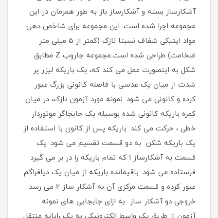
آشکارساز بسته و آشکارساز باز به طور همزمان در این
مجموعه اجرا شده است. این مجموعه برای شاخص دهی
مواد اپتیکی شفاف نسبتا نازک (کمتر از 5 میلی متر
ضخامت) طراحی شده است.مجموعه جاروب Z مطابق
شکل به اینصورت عمل می‏ کند که، یک باریکه لیزر پر
شدت از میان یک عدسی با فاصله کانونی بزرگ عبور
کرده و کانونی می‏ شود. نمونه مورد آزمون نازک، در میان
کمره باریکه کانونی شده بوسیله یک جابجاگر موتوردار
خطی ، حرکت می‏ کند. باریکه پس از کانون با استفاده از
یک باریکه شکن به دو قسمت تقسیم می ‏شود. یک
قسمت به آشکارساز 1 که تمام باریکه را در بر می گیرد
فرستاده می ‏شود. باقیمانده باریکه از میان یک دیافراگم
عبور کرده و قسمت مرکزی آن به آشکار ساز 2 می رسد.
خروجی دو آشکار ساز به ازای جابجایی های نمونه
آزمون از طریق یک واسط الکترونیکی به یک رایانه منتقل