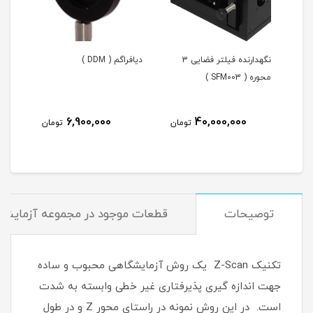
ایی
نگهدارنده فیلتر فضایی 3
دیافراگم ( DDM )
کنتر
محوره ( SFM003 )
نوری ( 900
6,900,000
40,000,000
مان
تومان
تومان
توصیحات
قطعات موجود در مجموعه آزمایشگ
تکنیک Z-Scan یک روش آزمایشگاهی محبوب و ساده
جهت اندازه گیری پذیرفتاری غیر خطی وابسته به شدت
است. در این روش نمونه در راستای محور Z و در طول