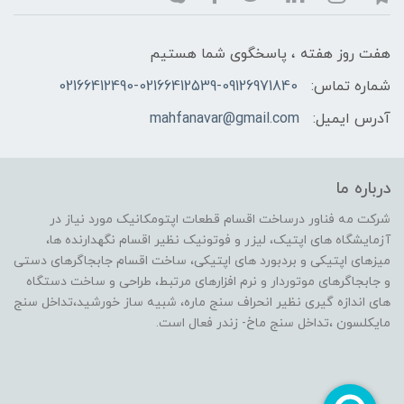
هفت روز هفته ، پاسخگوی شما هستیم
شماره تماس:
02166412490-02166412539-09126971840
آدرس ایمیل:
mahfanavar@gmail.com
درباره ما
شرکت مه فناور درساخت اقسام قطعات اپتومکانیک مورد نیاز در
آزمایشگاه های اپتیک، لیزر و فوتونیک نظیر اقسام نگهدارنده ها،
میزهای اپتیکی و بردبورد های اپتیکی، ساخت اقسام جابجاگرهای دستی
و جابجاگرهای موتوردار و نرم افزارهای مرتبط، طراحی و ساخت دستگاه
های اندازه گیری نظیر انحراف سنج ماره، شبیه ساز خورشید،تداخل سنج
مایکلسون ،تداخل سنج ماخ- زندر فعال است.