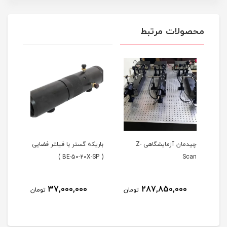
محصولات مرتبط
راف
چیدمان آزمایشگاهی Z-
باریکه گستر با فیلتر فضایی
Scan
( BE-50-20X-SP )
محوره ( 
37,000,000
287,850,000
مان
تومان
تومان