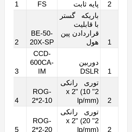
2
پایه ثابت
FS
1
باریکه گستر
با قابلیت
قراردادن پین
BE-50-
1
هول
20X-SP
2
CCD-
دوربین
600CA-
3
IM
DSLR
1
توری رانکی
ROG-
2" x 2" (10
4
2*2-10
lp/mm)
2
توری رانکی
ROG-
2" x 2" (20
5
2*2-20
lp/mm)
2