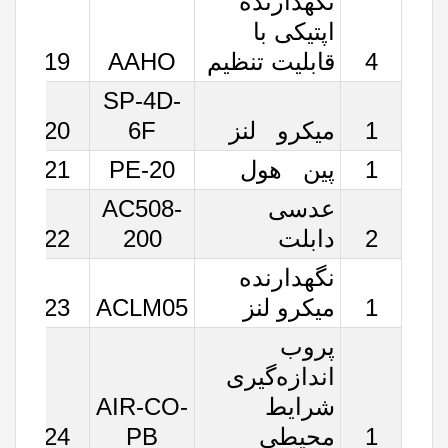
نگه‏دارنده
اپتیکی با
4
قابلیت تنظیم
AAHO
19
SP-4D-
1
میکرو لنز
6F
20
1
پین هول
PE-20
21
عدسی
AC508-
2
دابلت
200
22
نگه‏دارنده
1
میکرو لنز
ACLM05
23
پروب
اندازه‌گیری
شرایط
AIR-CO-
1
محیطی
PB
24