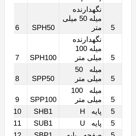
نگه‏دارنده
میله 50 میلی
5
متر
SPH50
6
نگه‏دارنده
میله 100
5
میلی متر
SPH100
7
میله 50
5
میلی متر
SPP50
8
میله 100
5
میلی متر
SPP100
9
5
پایه H
SHB1
10
5
پایه U
SUB1
11
5
صفحه پایه
SBP1
12