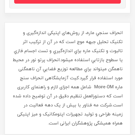
انحراف سنجي ماره، از روش‌های اپتیکی اندازه‌گیری و
تکنيک تحليل جبهه موج است که در آن از ترکيب اثر
تالبوت و تکنيک ماره براي اندازه‌گيري و تست اجسام فازي
يا سطوح بازتابي استفاده می‏شود.انحراف پرتو نور در محيط
ناهمگن مي‏تواند براي مطالعه توزيع فضايي آن ناهمگنی
مورد استفاده قرار گیرد.کیت آزمایشگاهی انحراف سنج
ماره Moire-DM شامل همه اجزای لازم و راهنمای کاربری
است که دستورالعمل تنظیم دقیق در آن توضیح داده شده
است.شرکت مه فناور با بیش از یک دهه فعالیت در
زمینه طراحی و تولید تجهیزات اپتومکانیک و میز اپتیکی
همراه همیشگی پژوهشگران ایرانی است.