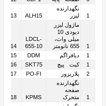
نگه‏دارنده
1
لیزر
ALH15
13
ماژول لیزر
دیودی 10
میلی وات،
LDCL-
1
655 نانومتر
655-10
14
1
دیافراگم
DDM
15
1
کیت پیچ
SKT75
16
2
پلاریزور
PO-FI
17
نگه‏دارنده
صفحه
1
متحرک
KPMS
18